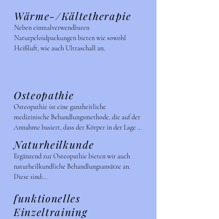
entlasten. Sie wird hauptsächlich bei 
Wärme-/Kältetherapie
chirurgischen Eingriffen, stumpfen 
Verletzungen oder Erkrankungen des 
Neben einmalverwendbaren 
Lymphödems eingesetzt.
Naturpeloidpackungen bieten wie sowohl 
Heißluft, wie auch Ultraschall an.
Osteopathie
Osteopathie ist eine ganzheitliche 
medizinische Behandlungsmethode, die auf der 
Annahme basiert, dass der Körper in der Lage 
ist, sich selbst zu heilen, wenn er in seiner 
Naturheilkunde
natürlichen Balance ist. Sie wurde im 19. 
Ergänzend zur Osteopathie bieten wir auch 
Jahrhundert von Andrew Taylor Still in den 
naturheilkundliche Behandlungsansätze an. 

USA entwickelt und fokussiert sich auf die 
Diese sind:

manuelle Behandlung von Muskeln, Gelenken, 
- die sinnvolle Einnahme von Mikronährstoffen

Bindegewebe und Organen. (viszerale, parietale, 
funktionelles
- Körper-/Ohrakupunktur

craniosacrale Osteopathie)

- Neuraltherapie / Quaddeln

Einzeltraining
- Homöopunktur
