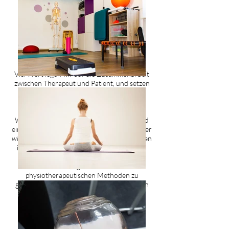
von den beiden Inhaberinnen
Eva-Maria Bauer
und
Laura Schaible
geleitet.
Wir sind eine
manualtherapeutische
Schwerpunktpraxis
mit der ergänzenden
Therapiemethode der
Osteopathie und Naturheilkunde
.
Viel Wert legen wir auf die Zusammenarbeit
zwischen Therapeut und Patient, und setzen
großen Wert auf die Eigeninitiative
desjenigen.
Wir sehen es als unsere Aufgabe auf Grund
einer
ausführlichen Befundaufnahme
und immer
wiederkehrender Erfolgskontrolle
einen gezielten
individuellen
Therapieleitfaden
zu erstellen.
Um die Nachhaltigkeit der klassischen
physiotherapeutischen Methoden zu
gewährleisten, bieten wir unterstützend ein
funktionelles Einzeltraining
mit
individuellem
Trainingsplan
sowie
Präventionskurse
im
Gruppenformat (nach § 20 SGB V) an.