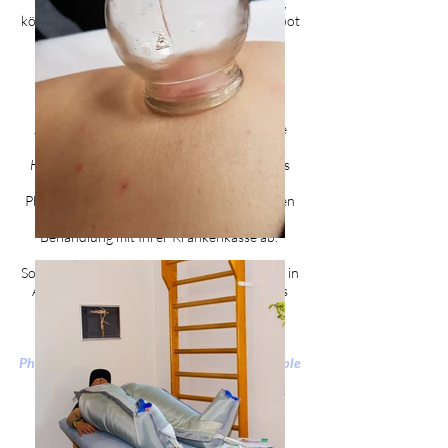
Falls es ein bisschen
Entspannung
sein darf,
können Sie aus unserem großzügigen Angebot
Ihre persönliche Auszeit wählen.
Unsere Leistungen können abgerechnet
werden über die
gesetzlichen
und
privaten
Krankenversicherungen,
Zusatzversicherungen,
über die
GbüH
, sowie
allen
Berufsgenossenschaften
. Als
(sektoriale)
Heilpraktikerinnen
haben wir das Privileg des
Direktzugangs
bei Privatleistungen der
Physiotherapie und Osteopathie. Bitte klären
Sie eine Kostenübernahme vor der ersten
Behandlung mit Ihrer Krankenkasse ab.
Sollte es Ihr Wunsch sein unsere Leistungen in
Anspruch zu nehmen, kontaktieren Sie uns
gerne über die unten genannten Medien.
Das Team der
Physiotherapie & Osteopathie Bauer & Schaible
GbR
freut sich auf Sie!