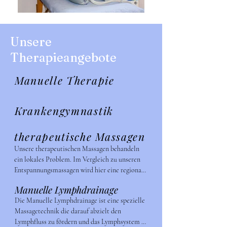
Unsere
Therapieangebote
Manuelle Therapie
Krankengymnastik
therapeutische Massagen
Unsere therapeutischen Massagen behandeln 
ein lokales Problem. Im Vergleich zu unseren 
Entspannungsmassagen wird hier eine regionale 
Verspannung z.B. die Nackenmuskulatur 
Manuelle Lymphdrainage
bearbeitet. Wählbar ist diese Behandlung für 
Die Manuelle Lymphdrainage ist eine spezielle 
20, 30 oder 40 Minuten
Massagetechnik die darauf abzielt den 
Lymphfluss zu fördern und das Lymphsystem zu 