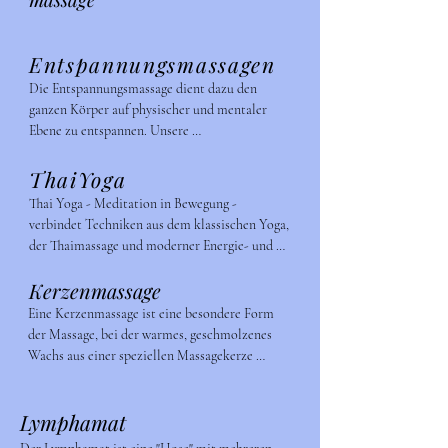
Entspannungsmassagen
Die Entspannungsmassage dient dazu den 
ganzen Körper auf physischer und mentaler 
Ebene zu entspannen. Unsere 
Entspannungsmassagen bieten wir als Teil- oder 
Ganzmassage, wahlweise mit einem neutralen 
ThaiYoga
Massageöl oder mit unseren selbst gemischten 
Thai Yoga - Meditation in Bewegung - 
hochwertigen ätherischen Aromaölen an.
verbindet Techniken aus dem klassischen Yoga, 
der Thaimassage und moderner Energie- und 
Bewusstseinsarbeit. Passive Bewegungen, 
Kerzenmassage
Druck- und Massagetechniken werden mit 
Arbeit an den Energielinien kombiniert und 
Eine Kerzenmassage ist eine besondere Form 
individuell an den Empfänger angepasst.
der Massage, bei der warmes, geschmolzenes 
Wachs aus einer speziellen Massagekerze 
verwendet wird. Diese Kerzen enthalten 
überwiegend natürliche Inhaltsstoffe wie Soja- 
Lymphamat
oder Bienenwachs, die die Haut pflegen und bei 
der Massage eine angenehme Wärme 